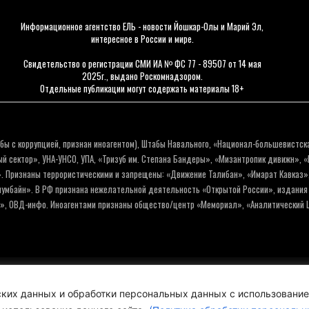
Информационное агентство ЕЛЬ - новости Йошкар-Олы и Марий Эл,
интересное в России и мире.
Свидетельство о регистрации СМИ ИА № ФС 77 - 89507 от 14 мая
2025г., выдано Роскомнадзором.
Отдельные публикации могут содержать материалы 18+
бы с коррупцией, признан иноагентом), Штабы Навального, «Национал-большевистск
 сектор», УНА-УНСО, УПА, «Тризуб им. Степана Бандеры», «Мизантропик дивижн», 
. Признаны террористическими и запрещены: «Движение Талибан», «Имарат Кавказ»,
олумбайн». В РФ признана нежелательной деятельность «Открытой России», издани
а», ОВД-инфо. Иноагентами признаны общество/центр «Мемориал», «Аналитический Ц
Политика обработки персо
еских данных и обработки персональных данных с использовани