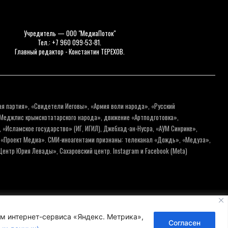
Учредитель — ООО "МедиаПоток"
Тел.: +7 960 099-53-81.
Главный редактор - Константин ТЕРЕХОВ.
ая партия», «Свидетели Иеговы», «Армия воли народа», «Русский
«Меджлис крымскотатарского народа», движение «Артподготовка»,
 «Исламское государство» (ИГ, ИГИЛ), Джебхад-ан-Нусра, «АУМ Синрике»,
я «Проект Медиа». СМИ-иноагентами признаны: телеканал «Дождь», «Медуза»,
ентр Юрия Левады», Сахаровский центр. Instagram и Facebook (Metа)
нальных данных
Пользовательское соглашение
ем интернет-сервиса «Яндекс. Метрика»,
Согласен