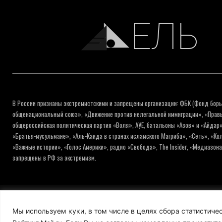
ЕЛЬ
В России признаны экстремистскими и запрещены организации: ФБК (Фонд борь
общенациональный союз», «Движение против нелегальной иммиграции», «Правый
общероссийская политическая партия «Воля», АУЕ, батальоны «Азов» и «Айдар»
«Братья-мусульмане», «Аль-Каида в странах исламского Магриба», «Сеть», «К
«Важные истории», «Голос Америки», радио «Свобода», The Insider, «Медиазон
запрещены в РФ за экстремизм.
© ИНФОРМАЦИОННОЕ АГЕНТСТВО ЕЛЬ
Мы используем куки, в том числе в целях сбора статистич