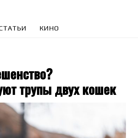
CТАТЬИ
КИНО
ешенство?
ют трупы двух кошек