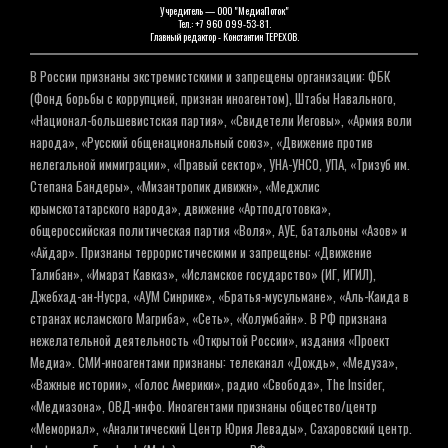
Учредитель — ООО "МедиаПоток"
Тел.: +7 960 099-53-81.
Главный редактор - Константин ТЕРЕХОВ.
В России признаны экстремистскими и запрещены организации: ФБК
(Фонд борьбы с коррупцией, признан иноагентом), Штабы Навального,
«Национал-большевистская партия», «Свидетели Иеговы», «Армия воли
народа», «Русский общенациональный союз», «Движение против
нелегальной иммиграции», «Правый сектор», УНА-УНСО, УПА, «Тризуб им.
Степана Бандеры», «Мизантропик дивижн», «Меджлис
крымскотатарского народа», движение «Артподготовка»,
общероссийская политическая партия «Воля», АУЕ, батальоны «Азов» и
«Айдар». Признаны террористическими и запрещены: «Движение
Талибан», «Имарат Кавказ», «Исламское государство» (ИГ, ИГИЛ),
Джебхад-ан-Нусра, «АУМ Синрике», «Братья-мусульмане», «Аль-Каида в
странах исламского Магриба», «Сеть», «Колумбайн». В РФ признана
нежелательной деятельность «Открытой России», издания «Проект
Медиа». СМИ-иноагентами признаны: телеканал «Дождь», «Медуза»,
«Важные истории», «Голос Америки», радио «Свобода», The Insider,
«Медиазона», ОВД-инфо. Иноагентами признаны общество/центр
«Мемориал», «Аналитический Центр Юрия Левады», Сахаровский центр.