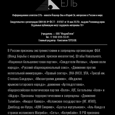
ЕЛЬ
Информационное агентство ЕЛЬ - новости Йошкар-Олы и Марий Эл, интересное в России и мире.
Свидетельство о регистрации СМИ ИА № ФС 77 - 89507 от 14 мая 2025г., выдано Роскомнадзором.
Отдельные публикации могут содержать материалы 18+
Учредитель — ООО "МедиаПоток"
Тел.: +7 960 099-53-81.
Главный редактор - Константин ТЕРЕХОВ.
В России признаны экстремистскими и запрещены организации: ФБК
(Фонд борьбы с коррупцией, признан иноагентом), Штабы Навального,
«Национал-большевистская партия», «Свидетели Иеговы», «Армия воли
народа», «Русский общенациональный союз», «Движение против
нелегальной иммиграции», «Правый сектор», УНА-УНСО, УПА, «Тризуб им.
Степана Бандеры», «Мизантропик дивижн», «Меджлис
крымскотатарского народа», движение «Артподготовка»,
общероссийская политическая партия «Воля», АУЕ, батальоны «Азов» и
«Айдар». Признаны террористическими и запрещены: «Движение
Талибан», «Имарат Кавказ», «Исламское государство» (ИГ, ИГИЛ),
Джебхад-ан-Нусра, «АУМ Синрике», «Братья-мусульмане», «Аль-Каида в
странах исламского Магриба», «Сеть», «Колумбайн». В РФ признана