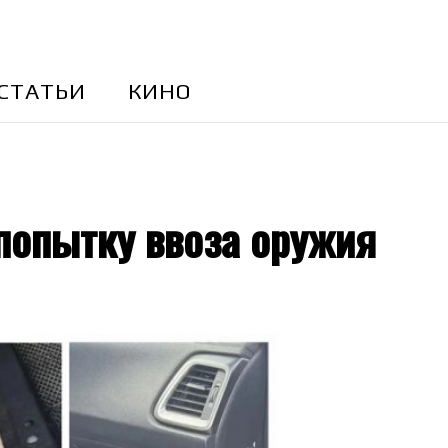
CТАТЬИ
КИНО
попытку ввоза оружия