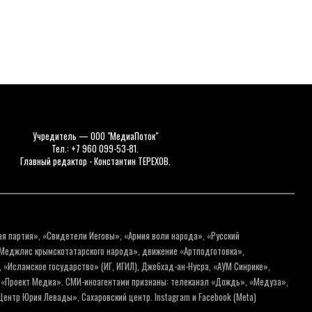
Учредитель — ООО "МедиаПоток"
Тел.: +7 960 099-53-81.
Главный редактор - Константин ТЕРЕХОВ.
ая партия», «Свидетели Иеговы», «Армия воли народа», «Русский
«Меджлис крымскотатарского народа», движение «Артподготовка»,
 «Исламское государство» (ИГ, ИГИЛ), Джебхад-ан-Нусра, «АУМ Синрике»,
я «Проект Медиа». СМИ-иноагентами признаны: телеканал «Дождь», «Медуза»,
ентр Юрия Левады», Сахаровский центр. Instagram и Facebook (Metа)