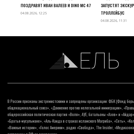
ПОЗДРАВЯТ ИВАН ВАЛЕЕВ И DINO MC 47
ЗАПУСТЯТ ЭКСКУ
ТРОЛЛЕЙБУС
04.08.2026, 12:25
04.08.2026, 11:31
ЕЛЬ
В России признаны экстремистскими и запрещены организации: ФБК (Фонд борь
общенациональный союз», «Движение против нелегальной иммиграции», «Правый
общероссийская политическая партия «Воля», АУЕ, батальоны «Азов» и «Айдар»
«Братья-мусульмане», «Аль-Каида в странах исламского Магриба», «Сеть», «К
«Важные истории», «Голос Америки», радио «Свобода», The Insider, «Медиазон
запрещены в РФ за экстремизм.