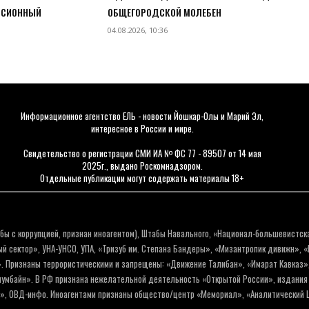
РСИОННЫЙ
ОБЩЕГОРОДСКОЙ МОЛЕБЕН
04.08.2026, 10:36
Информационное агентство ЕЛЬ - новости Йошкар-Олы и Марий Эл,
интересное в России и мире.
Свидетельство о регистрации СМИ ИА № ФС 77 - 89507 от 14 мая
2025г., выдано Роскомнадзором.
Отдельные публикации могут содержать материалы 18+
бы с коррупцией, признан иноагентом), Штабы Навального, «Национал-большевистск
 сектор», УНА-УНСО, УПА, «Тризуб им. Степана Бандеры», «Мизантропик дивижн», 
. Признаны террористическими и запрещены: «Движение Талибан», «Имарат Кавказ»,
олумбайн». В РФ признана нежелательной деятельность «Открытой России», издани
а», ОВД-инфо. Иноагентами признаны общество/центр «Мемориал», «Аналитический Ц