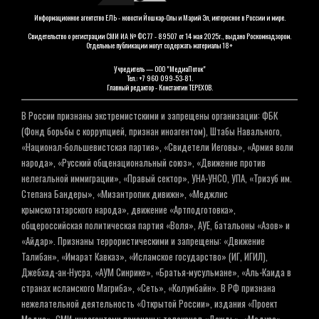
Информационное агентство ЕЛЬ - новости Йошкар-Олы и Марий Эл, интересное в России и мире.
Свидетельство о регистрации СМИ ИА № ФС 77 - 89507 от 14 мая 2025г., выдано Роскомнадзором.
Отдельные публикации могут содержать материалы 18+
Учредитель — ООО "МедиаПоток"
Тел.: +7 960 099-53-81.
Главный редактор - Константин ТЕРЕХОВ.
В России признаны экстремистскими и запрещены организации: ФБК
(Фонд борьбы с коррупцией, признан иноагентом), Штабы Навального,
«Национал-большевистская партия», «Свидетели Иеговы», «Армия воли
народа», «Русский общенациональный союз», «Движение против
нелегальной иммиграции», «Правый сектор», УНА-УНСО, УПА, «Тризуб им.
Степана Бандеры», «Мизантропик дивижн», «Меджлис
крымскотатарского народа», движение «Артподготовка»,
общероссийская политическая партия «Воля», АУЕ, батальоны «Азов» и
«Айдар». Признаны террористическими и запрещены: «Движение
Талибан», «Имарат Кавказ», «Исламское государство» (ИГ, ИГИЛ),
Джебхад-ан-Нусра, «АУМ Синрике», «Братья-мусульмане», «Аль-Каида в
странах исламского Магриба», «Сеть», «Колумбайн». В РФ признана
нежелательной деятельность «Открытой России», издания «Проект
Медиа». СМИ-иноагентами признаны: телеканал «Дождь», «Медуза»,