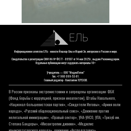
ЕЛЬ
Информационное агентство ЕЛЬ - новости Йошкар-Олы и Марий Эл, интересное в России и мире.
Свидетельство о регистрации СМИ ИА № ФС 77 - 89507 от 14 мая 2025г., выдано Роскомнадзором.
Отдельные публикации могут содержать материалы 18+
Учредитель — ООО "МедиаПоток"
Тел.: +7 960 099-53-81.
Главный редактор - Константин ТЕРЕХОВ.
В России признаны экстремистскими и запрещены организации: ФБК
(Фонд борьбы с коррупцией, признан иноагентом), Штабы Навального,
«Национал-большевистская партия», «Свидетели Иеговы», «Армия воли
народа», «Русский общенациональный союз», «Движение против
нелегальной иммиграции», «Правый сектор», УНА-УНСО, УПА, «Тризуб им.
Степана Бандеры», «Мизантропик дивижн», «Меджлис
крымскотатарского народа», движение «Артподготовка»,