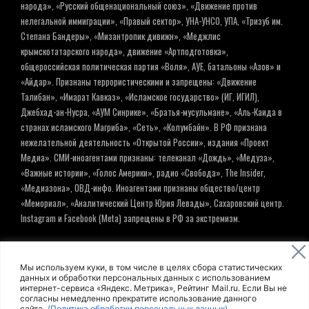
народа», «Русский общенациональный союз», «Движение против
нелегальной иммиграции», «Правый сектор», УНА-УНСО, УПА, «Тризуб им.
Степана Бандеры», «Мизантропик дивижн», «Меджлис
крымскотатарского народа», движение «Артподготовка»,
общероссийская политическая партия «Воля», АУЕ, батальоны «Азов» и
«Айдар». Признаны террористическими и запрещены: «Движение
Талибан», «Имарат Кавказ», «Исламское государство» (ИГ, ИГИЛ),
Джебхад-ан-Нусра, «АУМ Синрике», «Братья-мусульмане», «Аль-Каида в
странах исламского Магриба», «Сеть», «Колумбайн». В РФ признана
нежелательной деятельность «Открытой России», издания «Проект
Медиа». СМИ-иноагентами признаны: телеканал «Дождь», «Медуза»,
«Важные истории», «Голос Америки», радио «Свобода», The Insider,
«Медиазона», ОВД-инфо. Иноагентами признаны общество/центр
«Мемориал», «Аналитический Центр Юрия Левады», Сахаровский центр.
Instagram и Facebook (Metа) запрещены в РФ за экстремизм.
© ИНФОРМАЦИОННОЕ АГЕНТСТВО ЕЛЬ
Мы используем куки, в том числе в целях сбора статистических
данных и обработки персональных данных с использованием
интернет-сервиса «Яндекс. Метрика», Рейтинг Mail.ru. Если Вы не
Политика обработки персональных данных
согласны немедленно прекратите использование данного
сайта.
(Политика обработки персональных данных)