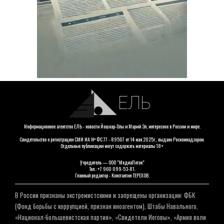
ЕЛЬ
Информационное агентство ЕЛЬ - новости Йошкар-Олы и Марий Эл, интересное в России и мире.
Свидетельство о регистрации СМИ ИА № ФС 77 - 89507 от 14 мая 2025г., выдано Роскомнадзором.
Отдельные публикации могут содержать материалы 18+
Учредитель — ООО "МедиаПоток"
Тел.: +7 960 099-53-81.
Главный редактор - Константин ТЕРЕХОВ.
В России признаны экстремистскими и запрещены организации: ФБК
(Фонд борьбы с коррупцией, признан иноагентом), Штабы Навального,
«Национал-большевистская партия», «Свидетели Иеговы», «Армия воли