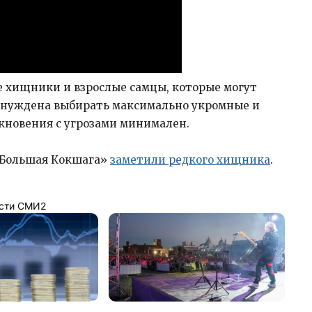
 хищники и взрослые самцы, которые могут
вынуждена выбирать максимально укромные и
лкновения с угрозами минимален.
 «Большая Кокшага»
заметили редкого хищника
.
сти СМИ2