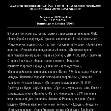
Свидетельство о регистрации СМИ ИА № ФС 77 - 89507 от 14 мая 2025г., выдано Роскомнадзором.
Отдельные публикации могут содержать материалы 18+
Учредитель — ООО "МедиаПоток"
Тел.: +7 960 099-53-81.
Главный редактор - Константин ТЕРЕХОВ.
В России признаны экстремистскими и запрещены организации: ФБК
(Фонд борьбы с коррупцией, признан иноагентом), Штабы Навального,
«Национал-большевистская партия», «Свидетели Иеговы», «Армия воли
народа», «Русский общенациональный союз», «Движение против
нелегальной иммиграции», «Правый сектор», УНА-УНСО, УПА, «Тризуб им.
Степана Бандеры», «Мизантропик дивижн», «Меджлис
крымскотатарского народа», движение «Артподготовка»,
общероссийская политическая партия «Воля», АУЕ, батальоны «Азов» и
«Айдар». Признаны террористическими и запрещены: «Движение
Талибан», «Имарат Кавказ», «Исламское государство» (ИГ, ИГИЛ),
Джебхад-ан-Нусра, «АУМ Синрике», «Братья-мусульмане», «Аль-Каида в
странах исламского Магриба», «Сеть», «Колумбайн». В РФ признана
нежелательной деятельность «Открытой России», издания «Проект
Медиа». СМИ-иноагентами признаны: телеканал «Дождь», «Медуза»,
«Важные истории», «Голос Америки», радио «Свобода», The Insider,