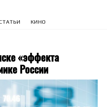
CТАТЬИ
КИНО
иске «эффекта
мике России