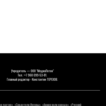
Учредитель — ООО "МедиаПоток"
Тел.: +7 960 099-53-81.
Главный редактор - Константин ТЕРЕХОВ.
ая партия», «Свидетели Иеговы», «Армия воли народа», «Русский